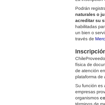
Podrán regist
naturales o j
acreditar su s
habilitadas pa
un bien o servi
través de
Merc
Inscripció
ChileProveedor
física de docu
de atención en
plataforma de
Su función es a
empresas prove
organismos
c
términos de me