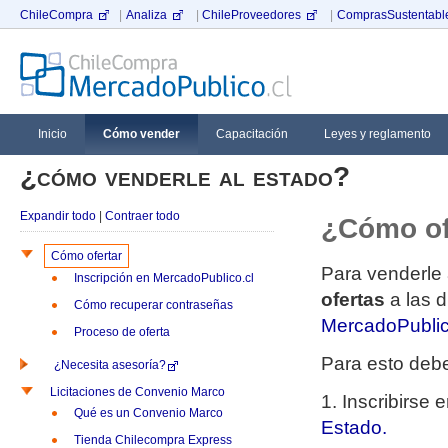
ChileCompra
|
Analiza
|
ChileProveedores
|
ComprasSustentable
Inicio
Cómo vender
Capacitación
Leyes y reglamento
¿cómo venderle al estado?
Expandir todo
|
Contraer todo
¿Cómo of
Cómo ofertar
Para venderle 
Inscripción en MercadoPublico.cl
ofertas
a las d
Cómo recuperar contraseñas
MercadoPublic
Proceso de oferta
Para esto deb
¿Necesita asesoría?
Licitaciones de Convenio Marco
1.
Inscribirse 
Qué es un Convenio Marco
Estado.
Tienda Chilecompra Express