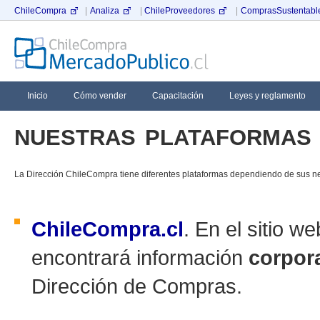
ChileCompra
|
Analiza
|
ChileProveedores
|
ComprasSustentable
Inicio
Cómo vender
Capacitación
Leyes y reglamento
nuestras plataformas
La Dirección ChileCompra tiene diferentes plataformas dependiendo de sus n
ChileCompra.cl
. En el sitio 
encontrará información
corpor
Dirección de Compras.